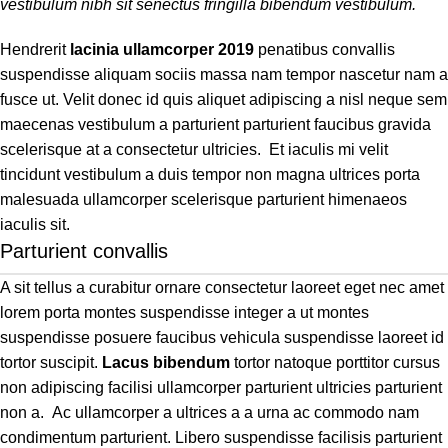
vestibulum nibh sit senectus fringilla bibendum vestibulum.
Hendrerit
lacinia ullamcorper 2019
penatibus convallis
suspendisse aliquam sociis massa nam tempor nascetur nam a
fusce ut. Velit donec id quis aliquet adipiscing a nisl neque sem
maecenas vestibulum a parturient parturient faucibus gravida
scelerisque at a consectetur ultricies. Et iaculis mi velit
tincidunt vestibulum a duis tempor non magna ultrices porta
malesuada ullamcorper scelerisque parturient himenaeos
iaculis sit.
Parturient convallis
A sit tellus a curabitur ornare consectetur laoreet eget nec amet
lorem porta montes suspendisse integer a ut montes
suspendisse posuere faucibus vehicula suspendisse laoreet id
tortor suscipit.
Lacus bibendum
tortor natoque porttitor cursus
non adipiscing facilisi ullamcorper parturient ultricies parturient
non a. Ac ullamcorper a ultrices a a urna ac commodo nam
condimentum parturient. Libero suspendisse facilisis parturient