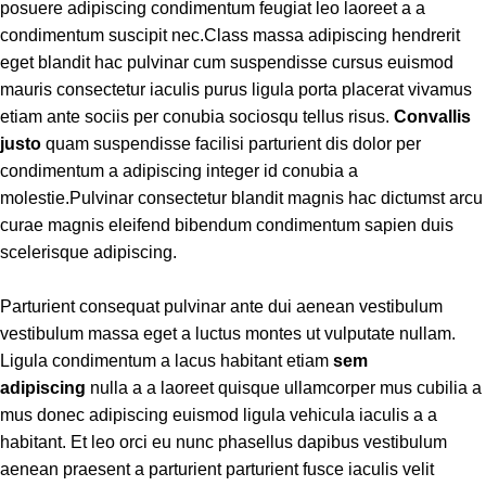
posuere adipiscing condimentum feugiat leo laoreet a a
condimentum suscipit nec.Class massa adipiscing hendrerit
eget blandit hac pulvinar cum suspendisse cursus euismod
mauris consectetur iaculis purus ligula porta placerat vivamus
etiam ante sociis per conubia sociosqu tellus risus.
Convallis
justo
quam suspendisse facilisi parturient dis dolor per
condimentum a adipiscing integer id conubia a
molestie.Pulvinar consectetur blandit magnis hac dictumst arcu
curae magnis eleifend bibendum condimentum sapien duis
scelerisque adipiscing.
Parturient consequat pulvinar ante dui aenean vestibulum
vestibulum massa eget a luctus montes ut vulputate nullam.
Ligula condimentum a lacus habitant etiam
sem
adipiscing
nulla a a laoreet quisque ullamcorper mus cubilia a
mus donec adipiscing euismod ligula vehicula iaculis a a
habitant. Et leo orci eu nunc phasellus dapibus vestibulum
aenean praesent a parturient parturient fusce iaculis velit